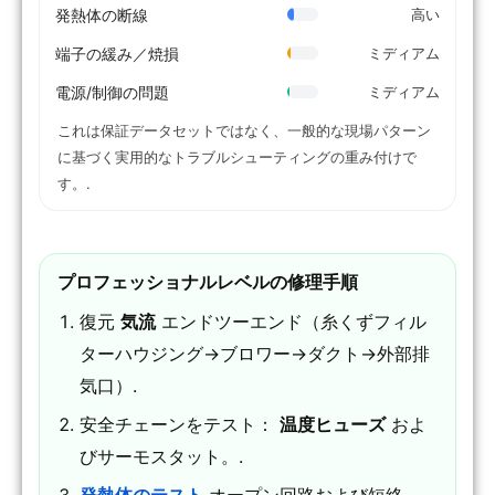
発熱体の断線
高い
端子の緩み／焼損
ミディアム
電源/制御の問題
ミディアム
これは保証データセットではなく、一般的な現場パターン
に基づく実用的なトラブルシューティングの重み付けで
す。.
プロフェッショナルレベルの修理手順
復元
気流
エンドツーエンド（糸くずフィル
ターハウジング→ブロワー→ダクト→外部排
気口）.
安全チェーンをテスト：
温度ヒューズ
およ
びサーモスタット。.
発熱体のテスト
オープン回路および短絡