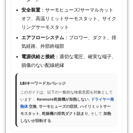
安全装置
：サーモヒューズ/サーマルカット
オフ、高温リミットサーモスタット、サイク
リングサーモスタット
エアフローシステム
：ブロワー、ダクト、排
気経路、外部終端部
電源供給と接続
：適切な電圧、確実な端子、
損傷のない配線絶縁
LSIキーワードカバレッジ
このガイドは、以下の一般的な検索意図を対象として
います：
Kenmore乾燥機が加熱しない
,
ドライヤー発
熱体
交換
,
サーモヒューズの症状
,
ハイリミットサー
モスタット
,
乾燥機の排気ダクト詰まり
, そして
加熱
しないが回転する
.