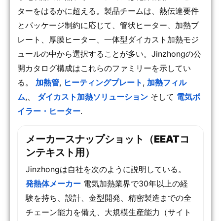
ターをはるかに超える。製品チームは、熱伝達要件
とパッケージ制約に応じて、管状ヒーター、加熱プ
レート、厚膜ヒーター、一体型ダイカスト加熱モジ
ュールの中から選択することが多い。Jinzhongの公
開カタログ構成はこれらのファミリーを示してい
る。
加熱管
,
ヒーティングプレート
,
加熱フィル
ム
,、
ダイカスト加熱ソリューション
そして
電気ボ
イラー・ヒーター
.
メーカースナップショット（EEATコ
ンテキスト用）
Jinzhongは自社を次のように説明している。
発熱体メーカー
電気加熱業界で30年以上の経
験を持ち、設計、金型開発、精密製造までの全
チェーン能力を備え、大規模生産能力（サイト