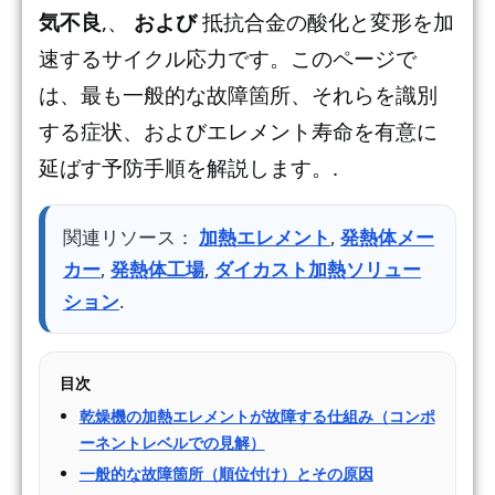
気不良
,、
および
抵抗合金の酸化と変形を加
速するサイクル応力です。このページで
は、最も一般的な故障箇所、それらを識別
する症状、およびエレメント寿命を有意に
延ばす予防手順を解説します。.
関連リソース：
加熱エレメント
,
発熱体メー
カー
,
発熱体工場
,
ダイカスト加熱ソリュー
ション
.
目次
乾燥機の加熱エレメントが故障する仕組み（コンポ
ーネントレベルでの見解）
一般的な故障箇所（順位付け）とその原因