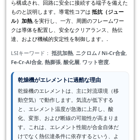
ら構成され、回路に安全に接続する端子を備えた
ものと説明します。導電性コアは
抵抗（ジュー
ル）加熱
,を実行し、一方、周囲のフレームワー
クは導体を配置し、安全なクリアランス、熱伝
達、および機械的安定性を制御します。.
LSIキーワード：
抵抗加熱
,
ニクロム / Ni-Cr合金
,
Fe-Cr-Al合金
,
熱膨張
,
酸化層
,
ワット密度
.
乾燥機がエレメントに過酷な理由
乾燥機のエレメントは、主に対流環境（移
動空気）で動作します。気流が低下する
と、エレメント温度が急激に上昇し、酸
化、変形、および断線の可能性が高まりま
す。これは、エレメント性能が合金自体だ
けでなく熱伝達条件に依存するという、よ