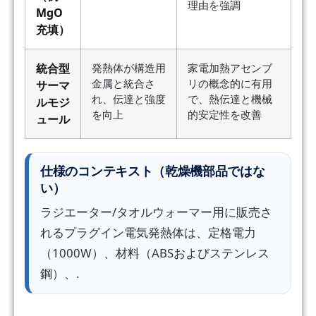
理由を強調
MgO
充填）
統合型
発熱体が構造用
家電加熱アセンブ
金属と統合さ
リの概念的に有用
サーマ
れ、伝達と強度
で、熱伝達と機械
ルモジ
を向上
的安定性を改善
ュール
仕様のコンテキスト（乾燥機部品ではな
い）
ラジエーター/タオルウォーマー用に販売さ
れるプラグイン電気発熱体は、定格電力
（1000W）、材料（ABSおよびステンレス
鋼）、.