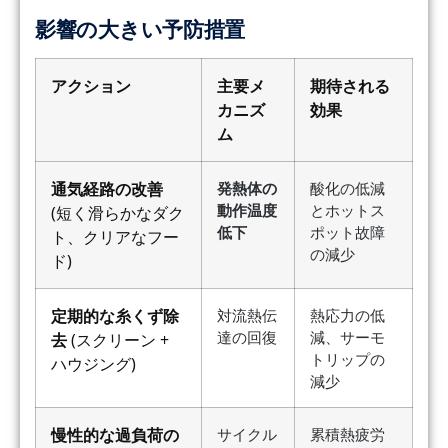
影響の大きい予防措置
アクション
主要メ
期待される
カニズ
効果
ム
通気経路の改善
発熱体の
酸化の低減
動作温度
とホットス
(短く滑らかなダク
低下
ポット故障
ト、クリアなフー
の減少
ド)
定期的な糸くず除
対流熱伝
熱応力の低
達の回復
減、サーモ
去
(スクリーン +
トリップの
ハウジング)
減少
慢性的な過負荷の
サイクル
累積熱疲労