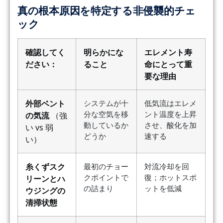
真の根本原因を特定する非侵襲的チェ
ック
確認してく
明らかにな
エレメント寿
ださい：
ること
命にとって重
要な理由
外部ベント
システムが十
低気流はエレメ
分な空気を移
ント温度を上昇
の気流
（強
動しているか
させ、酸化を加
い vs 弱
どうか
速する
い）
糸くずスク
最初のチョー
対流冷却を回
クポイントで
復；ホットスポ
リーンとハ
の詰まり
ットを低減
ウジングの
清掃状態