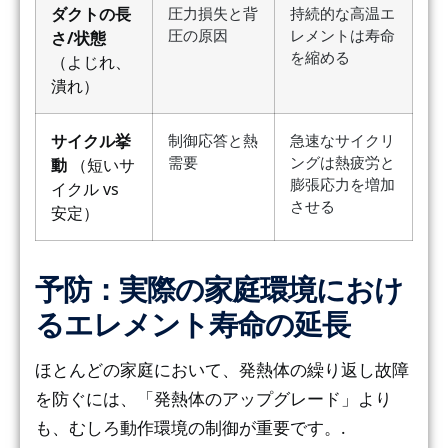
ダクトの長
圧力損失と背
持続的な高温エ
圧の原因
レメントは寿命
さ/状態
を縮める
（よじれ、
潰れ）
サイクル挙
制御応答と熱
急速なサイクリ
需要
ングは熱疲労と
動
（短いサ
膨張応力を増加
イクル vs
させる
安定）
予防：実際の家庭環境におけ
るエレメント寿命の延長
ほとんどの家庭において、発熱体の繰り返し故障
を防ぐには、「発熱体のアップグレード」より
も、むしろ動作環境の制御が重要です。.