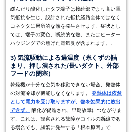
緩んだり酸化したタブ端子は接続部でより高い電
気抵抗を生じ、設計された抵抗経路全体ではなく
コネクタに局所的な熱を発生させます。症状とし
ては、端子の変色、断続的な熱、またはヒーター
ハウジングでの焦げた電気臭が含まれます。.
3) 気流駆動による過温度（糸くずの詰
まり、押し潰された/長いダクト、外部
フードの閉塞）
乾燥機が十分な空気を移動できない場合、発熱体
の対流冷却が機能しなくなります。
発熱体は依然
として電力を受け取りますが、熱を効果的に放出
できず、
酸化が促進され、早期故障につながりま
す。これは、観察される故障がコイルの断線であ
る場合でも、頻繁に発生する「根本原因」で