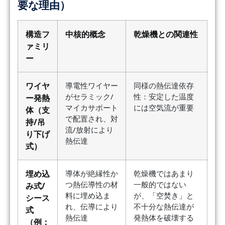
要な理由）
構造フ
中核的概念
乾燥機との関連性
ァミリ
ー
ワイヤ
導電性ワイヤー
同様の熱伝達依存
がセラミック/
性：安定した温度
ー発熱
マイカサポート
には空気流が重要
体（支
で配置され、対
持/吊
流/放射により
り下げ
熱伝達
式）
埋め込
導体が絶縁性か
乾燥機ではあまり
つ熱伝導性の材
一般的ではない
み式/
料に埋め込ま
が、「空焚き」と
シース
れ、伝導により
不十分な熱伝達が
式
熱伝達
発熱体を破壊する
（例：