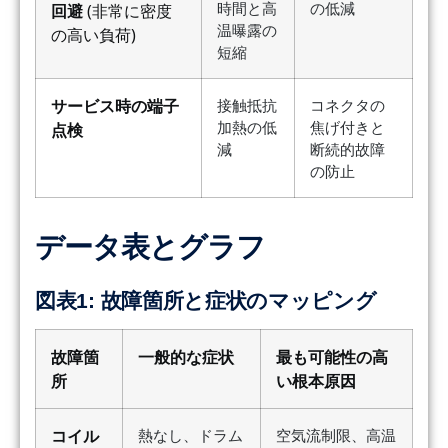
時間と高
の低減
回避
(非常に密度
温曝露の
の高い負荷)
短縮
サービス時の端子
接触抵抗
コネクタの
加熱の低
焦げ付きと
点検
減
断続的故障
の防止
データ表とグラフ
図表1: 故障箇所と症状のマッピング
故障箇
一般的な症状
最も可能性の高
所
い根本原因
コイル
熱なし、ドラム
空気流制限、高温