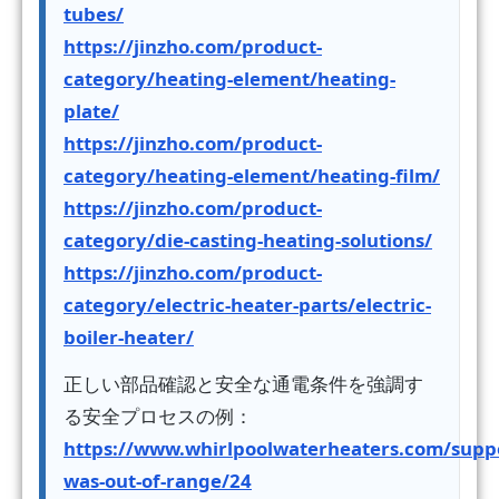
tubes/
https://jinzho.com/product-
category/heating-element/heating-
plate/
https://jinzho.com/product-
category/heating-element/heating-film/
https://jinzho.com/product-
category/die-casting-heating-solutions/
https://jinzho.com/product-
category/electric-heater-parts/electric-
boiler-heater/
正しい部品確認と安全な通電条件を強調す
る安全プロセスの例：
https://www.whirlpoolwaterheaters.com/supp
was-out-of-range/24