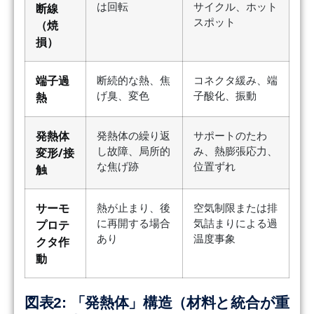
は回転
サイクル、ホット
断線
スポット
（焼
損）
端子過
断続的な熱、焦
コネクタ緩み、端
げ臭、変色
子酸化、振動
熱
発熱体
発熱体の繰り返
サポートのたわ
し故障、局所的
み、熱膨張応力、
変形/接
な焦げ跡
位置ずれ
触
サーモ
熱が止まり、後
空気制限または排
に再開する場合
気詰まりによる過
プロテ
あり
温度事象
クタ作
動
図表2: 「発熱体」構造（材料と統合が重