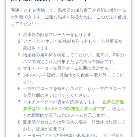
導通テストを実施して、温水器の加熱素子が適切に機能する
か判断できます。正確な結果を得るために、この方法を使用
してください：
温水器の回路ブレーカーを切ります。.
アクセス パネルと断熱材を取り外して、加熱要素を
露出させます。
給湯器の発熱体を特定してください。通常は、2本の
ネジで固定された円形または六角形の部品です。.
マルチメーターを最小オーム範囲に設定する。.
1本のネジを緩め、発熱体から配線を取り外してくだ
さい。.
一方のプローブを緩めたネジに、もう一方のプローブ
を反対側のネジに当ててください。.
マルチメーターの表示を読み取ります。.
正常な加熱
素子は10～30オームの抵抗を示すべきです
. 。ほとん
どの標準的な素子は約10オームを示します。.
測定値がゼロまたは無限大の場合、発熱体は故障して
おり、交換が必要です。.
ヒーターに2つ目の発熱体がある場合は、同じ手順を