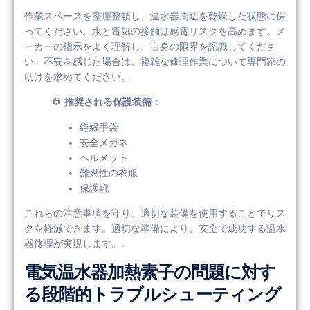
作業スペースを整理整頓し、温水器周辺を乾燥した状態に保
ってください。水と電気の接触は感電リスクを高めます。メ
ーカーの指示をよく理解し、自身の限界を認識してくださ
い。不安を感じた場合は、複雑な修理作業について専門家の
助けを求めてください。.
👷
推奨される保護装備：
絶縁手袋
安全メガネ
ヘルメット
難燃性の衣服
保護靴
これらの注意事項を守り、適切な装備を使用することでリス
クを軽減できます。適切な準備により、安全で成功する温水
器修理が実現します。.
電気温水器加熱素子の問題に対す
る段階的トラブルシューティング