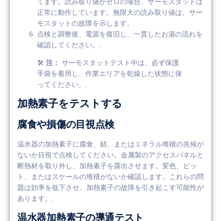
てます。読み取り値がゼロの場合、サーモスタットは
正常に動作しています。無限大の読み取り値は、サー
モスタットの故障を示します。.
点検と調整後、電源を復旧し、一貫したお湯の流れを
確認してください。.
🛠️
注：
サーモスタットテスト中は、必ず保護
手袋を着用し、作業エリアを乾燥した状態に保
ってください。.
加熱素子をテストする
腐食や損傷の目視点検
温水器の加熱素子に腐食、錆、またはミネラル堆積の兆候が
ないか目視で点検してください。金属製のアクセスパネルと
断熱材を取り外し、加熱素子を露出させます。変色、ピッ
ト、またはスケールの堆積がないか確認します。これらの問
題は効率を低下させ、加熱素子の故障を引き起こす可能性が
あります。.
温水器加熱素子の導通テスト