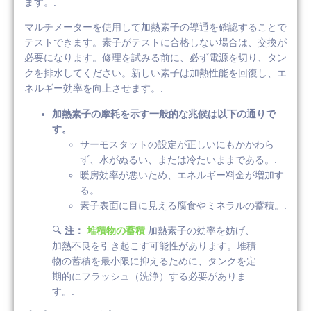
ます。.
マルチメーターを使用して加熱素子の導通を確認することで
テストできます。素子がテストに合格しない場合は、交換が
必要になります。修理を試みる前に、必ず電源を切り、タン
クを排水してください。新しい素子は加熱性能を回復し、エ
ネルギー効率を向上させます。.
加熱素子の摩耗を示す一般的な兆候は以下の通りで
す。
サーモスタットの設定が正しいにもかかわら
ず、水がぬるい、または冷たいままである。.
暖房効率が悪いため、エネルギー料金が増加す
る。
素子表面に目に見える腐食やミネラルの蓄積。.
🔍
注：
堆積物の蓄積
加熱素子の効率を妨げ、
加熱不良を引き起こす可能性があります。堆積
物の蓄積を最小限に抑えるために、タンクを定
期的にフラッシュ（洗浄）する必要がありま
す。.