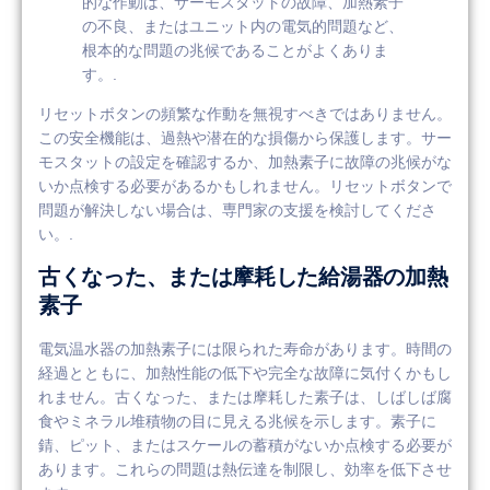
的な作動は、サーモスタットの故障、加熱素子
の不良、またはユニット内の電気的問題など、
根本的な問題の兆候であることがよくありま
す。.
リセットボタンの頻繁な作動を無視すべきではありません。
この安全機能は、過熱や潜在的な損傷から保護します。サー
モスタットの設定を確認するか、加熱素子に故障の兆候がな
いか点検する必要があるかもしれません。リセットボタンで
問題が解決しない場合は、専門家の支援を検討してくださ
い。.
古くなった、または摩耗した給湯器の加熱
素子
電気温水器の加熱素子には限られた寿命があります。時間の
経過とともに、加熱性能の低下や完全な故障に気付くかもし
れません。古くなった、または摩耗した素子は、しばしば腐
食やミネラル堆積物の目に見える兆候を示します。素子に
錆、ピット、またはスケールの蓄積がないか点検する必要が
あります。これらの問題は熱伝達を制限し、効率を低下させ