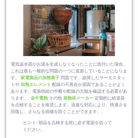
電気温水器がお湯を生成しなくなったことに気付いた場合、
これは最も一般的な問題の一つに直面していることになりま
す。
家電製品の加熱素子
問題です。故障したサーモスタッ
トや
加熱エレメント
配線の不具合が原因であることがよく
あります。電源供給の中断や配線の欠陥を確認する必要があ
ります。.
金中電熱
その他
発熱体メーカー
定期的に給湯器
を点検することを推奨します。迅速な対応により、快適さを
回復し、さらなる損傷を防ぐことができます。.
ヒント: 部品を点検する前に必ず電源を切って
ください。.