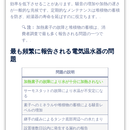
効率を低下させることがあります。騒音の増加や加熱の遅さ
が一般的な兆候です。定期的なメンテナンスは堆積物の蓄積
を防ぎ、給湯器の寿命を延ばすのに役立ちます。.
🔍
注：
加熱素子の故障と堆積物の蓄積は、消
費者調査で最も多く報告される問題の一つで
す。.
最も頻繁に報告される電気温水器の問
題
問題の説明
加熱素子の故障により水が十分に加熱されない
サーモスタットの故障により水温が不安定にな
る
素子へのミネラルや堆積物の蓄積による騒音レ
ベルの増加
継手の緩みによるタンク底部周辺への水たまり
設置後数日以内に発生する漏れの報告