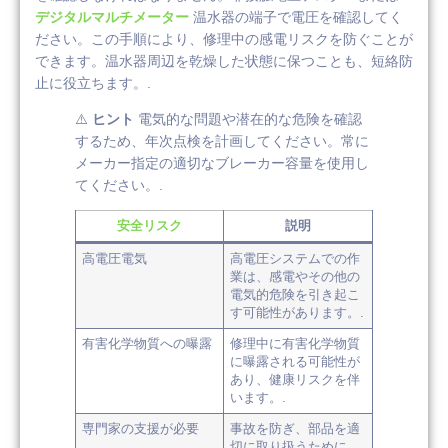
デジタルマルチメーター
温水器の端子で電圧を確認してく
ださい。この手順により、修理中の感電リスクを防ぐことが
できます。温水器周辺を乾燥した状態に保つことも、短絡防
止に役立ちます。.
⚠️
ヒント
電気的な問題や潜在的な危険を確認
するため、年次点検を計画してください。常に
メーカー指定の適切なブレーカー容量を使用し
てください。.
安全リスク
説明
高電圧電気
高電圧システムでの作
業は、感電やその他の
電気的危険を引き起こ
す可能性があります。.
有害化学物質への曝露
修理中に有害化学物質
に曝露される可能性が
あり、健康リスクを伴
います。.
専門家の支援が必要
事故を防ぎ、部品を適
切に取り扱うために