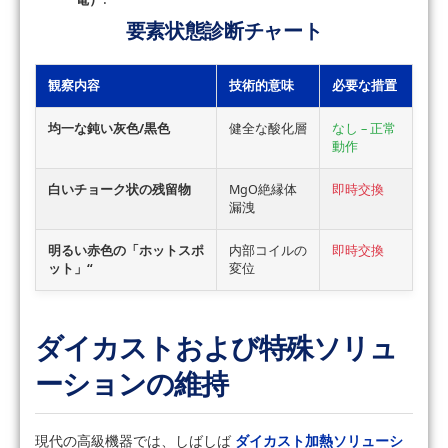
要素状態診断チャート
観察内容
技術的意味
必要な措置
均一な鈍い灰色/黒色
健全な酸化層
なし – 正常
動作
白いチョーク状の残留物
MgO絶縁体
即時交換
漏洩
明るい赤色の「ホットスポ
内部コイルの
即時交換
ット」“
変位
ダイカストおよび特殊ソリュ
ーションの維持
現代の高級機器では、しばしば
ダイカスト加熱ソリューシ