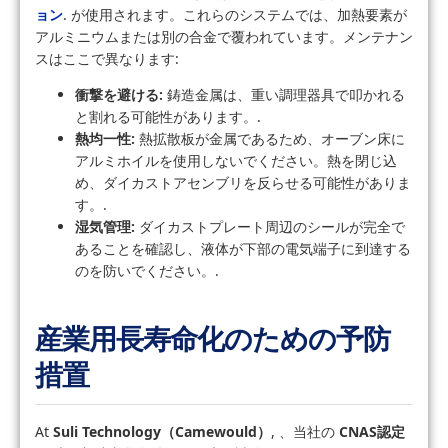
ョン
. が使用されます。これらのシステムでは、加熱要素が
アルミニウムまたは別の合金で覆われています。メンテナン
スはここで異なります:
衝撃を避ける:
鋳造金属は、重い調理器具で叩かれる
と割れる可能性があります。.
熱均一性:
熱拡散板が金属であるため、オーブン床に
アルミホイルを使用しないでください。熱を閉じ込
め、ダイカストアセンブリを反らせる可能性がありま
す。.
湿気管理:
ダイカストプレート周辺のシールが完全で
あることを確認し、液体が下部の電気端子に到達する
のを防いでください。.
産業用長寿命化のための予防
措置
At
Suli Technology（Camewould）
, 、当社の
CNAS認定