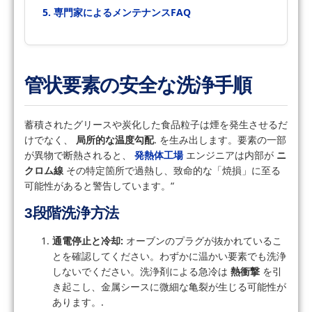
5. 専門家によるメンテナンスFAQ
管状要素の安全な洗浄手順
蓄積されたグリースや炭化した食品粒子は煙を発生させるだ
けでなく、
局所的な温度勾配
. を生み出します。要素の一部
が異物で断熱されると、
発熱体工場
エンジニアは内部が
ニ
クロム線
その特定箇所で過熱し、致命的な「焼損」に至る
可能性があると警告しています。“
3段階洗浄方法
通電停止と冷却:
オーブンのプラグが抜かれているこ
とを確認してください。わずかに温かい要素でも洗浄
しないでください。洗浄剤による急冷は
熱衝撃
を引
き起こし、金属シースに微細な亀裂が生じる可能性が
あります。.