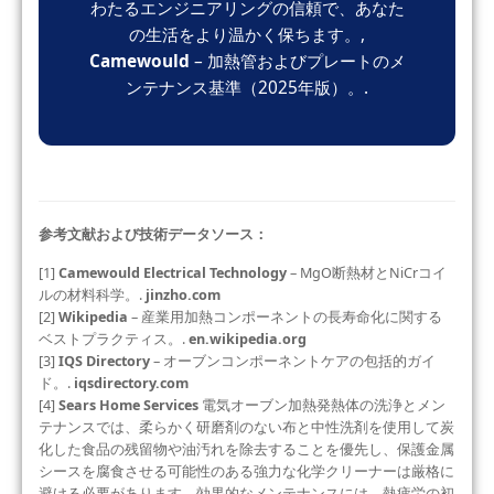
わたるエンジニアリングの信頼で、あなた
の生活をより温かく保ちます。,
Camewould
– 加熱管およびプレートのメ
ンテナンス基準（2025年版）。.
参考文献および技術データソース：
[1]
Camewould Electrical Technology
– MgO断熱材とNiCrコイ
ルの材料科学。.
jinzho.com
[2]
Wikipedia
– 産業用加熱コンポーネントの長寿命化に関する
ベストプラクティス。.
en.wikipedia.org
[3]
IQS Directory
– オーブンコンポーネントケアの包括的ガイ
ド。.
iqsdirectory.com
[4]
Sears Home Services
電気オーブン加熱発熱体の洗浄とメン
テナンスでは、柔らかく研磨剤のない布と中性洗剤を使用して炭
化した食品の残留物や油汚れを除去することを優先し、保護金属
シースを腐食させる可能性のある強力な化学クリーナーは厳格に
避ける必要があります。効果的なメンテナンスには、熱疲労の初