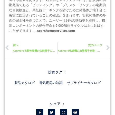
期兆候である「ピッティング」や「ブリスターリング」の定期的
な目視検査と、高抵抗アーキングを防ぐために発熱体が端子台に
確実に固定されていることの確認が含まれます。管状発熱体の外
面の完全性を保つことで、ユーザーは98%の熱効率を維持し、機
器コンポーネントの動作寿命を5,000加熱サイクル以上に延ばす
ことができます。.
searshomeservices.com
前へ
次のページ
Kenmore衣類乾燥機の加熱素子に関する解決策と修正方法
Kenmore乾燥機の加熱素子交換：初心者向けガイド
投稿タグ ：
製品カタログ
電気暖房の知識
サプライヤーカタログ
シェア ：