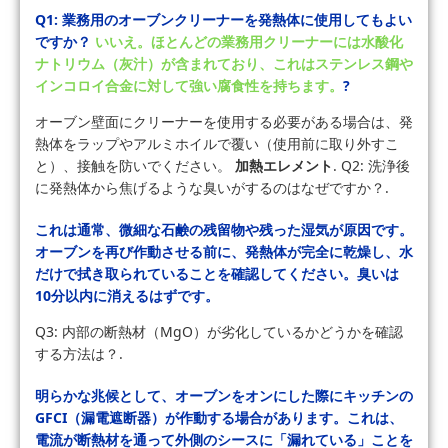
Q1: 業務用のオーブンクリーナーを発熱体に使用してもよい
ですか？
いいえ。ほとんどの業務用クリーナーには水酸化
ナトリウム（灰汁）が含まれており、これはステンレス鋼や
インコロイ合金に対して強い腐食性を持ちます。
?
オーブン壁面にクリーナーを使用する必要がある場合は、発
熱体をラップやアルミホイルで覆い（使用前に取り外すこ
と）、接触を防いでください。
加熱エレメント
. Q2: 洗浄後
に発熱体から焦げるような臭いがするのはなぜですか？.
これは通常、微細な石鹸の残留物や残った湿気が原因です。
オーブンを再び作動させる前に、発熱体が完全に乾燥し、水
だけで拭き取られていることを確認してください。臭いは
10分以内に消えるはずです。
Q3: 内部の断熱材（MgO）が劣化しているかどうかを確認
する方法は？.
明らかな兆候として、オーブンをオンにした際にキッチンの
GFCI（漏電遮断器）が作動する場合があります。これは、
電流が断熱材を通って外側のシースに「漏れている」ことを