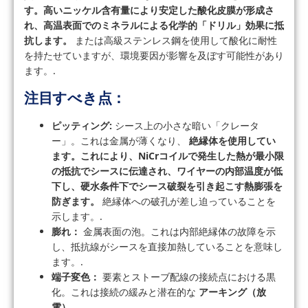
す。高いニッケル含有量により安定した酸化皮膜が形成さ
れ、高温表面でのミネラルによる化学的「ドリル」効果に抵
抗します。
または高級ステンレス鋼を使用して酸化に耐性
を持たせていますが、環境要因が影響を及ぼす可能性があり
ます。.
注目すべき点：
ピッティング:
シース上の小さな暗い「クレータ
ー」。これは金属が薄くなり、
絶縁体を使用してい
ます。これにより、NiCrコイルで発生した熱が最小限
の抵抗でシースに伝達され、ワイヤーの内部温度が低
下し、硬水条件下でシース破裂を引き起こす熱膨張を
防ぎます。
絶縁体への破孔が差し迫っていることを
示します。.
膨れ：
金属表面の泡。これは内部絶縁体の故障を示
し、抵抗線がシースを直接加熱していることを意味し
ます。.
端子変色：
要素とストーブ配線の接続点における黒
化。これは接続の緩みと潜在的な
アーキング（放
電）
.