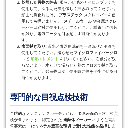
乾燥した異物の除去:
柔らかい毛のナイロンブラシを
使用して、ゆるんだ灰を優しく掃き取ってください。
頑固な炭化片には、
プラスチック
スクレーパーを使
用しても構いません。.
スチールウール
や金属スクレ
ーパーは絶対に使用しないでください。導電性の破片
が残り、電気アークを引き起こす可能性がありま
す。.
表面拭き取り:
温水と食器用洗剤を一滴混ぜた溶液を
使用してください。湿らせたマイクロファイバークロ
スで
加熱エレメント
を拭いてください。石鹸分が残
らないよう、水だけで湿らせた別のクロスで拭き取っ
てください。残留物は次回使用時に煙を発生させる可
能性があります。.
専門的な目視点検技術
予防的なメンテナンスルーチンには、要素表面の月次目視点
検が含まれます。認定された
発熱体メーカー
のような高品
質要素は、
はミネラル豊富な環境で優れた性能を発揮しま