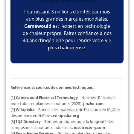
Fournissant 3 millions d’unités par mois
aux plus grandes marques mondiales,
Camewould
est l’expert en technologie
de chaleur propre. Faites confiance à nos
40 ans d’ingénierie pour rendre votre vie
plus chaleureuse.
Références et sources de données techniques :
[1]
Camewould Electrical Technology
– Normes d’entretien
pour tubes et plaques chauffants (2025).
jinzho.com
[2]
Wikipédia
– Science des matériaux de l’isolation en MgO et
des bobines en NiCr.
en.wikipedia.org
[3]
IQS Directory
– Bonnes pratiques pour la longévité des
composants chauffants industriels.
iqsdirectory.com
[4]
Sears Home Services
– Guide complet d’entretien des