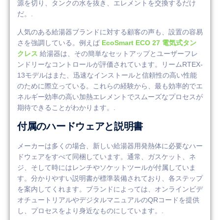
源を切り、タンクの水を抜き、エレメントを交換するだけ
だ。.
人気のある給湯器ブランドに対する顧客の声も、設置の容易
さを強調している。例えば
EcoSmart ECO 27 電気式タン
クレス
給湯器は、その簡単なセットアップとユーザーフレ
ンドリーなコントロールが評価されています。リームRTEX-
13モデルはまた、迅速なインストールと信頼性の高い性能
のために際立っている。これらの経験から、最も効率的でエ
ネルギー効率の高い加熱エレメントでスムーズなプロセスが
期待できることがわかります。.
付属のハードウェアと説明書
メーカーは多くの場合、新しい給湯器用発熱体に必要なハー
ドウェアをすべて同梱しています。通常、ガスケット、ネ
ジ、そして時にはレンチやソケットツールが付属していま
す。分かりやすい説明書が標準装備されており、各ステップ
を案内してくれます。ブランドによっては、オンラインビデ
オチュートリアルやデジタルマニュアルのQRコードを提供
し、プロセスをより身近なものにしています。.