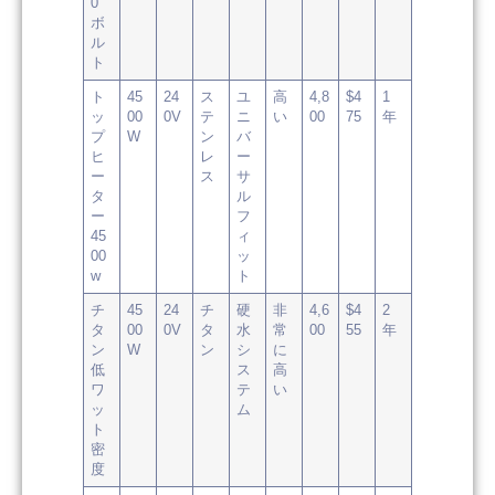
0
ボ
ル
ト
ト
45
24
ス
ユ
高
4,8
$4
1
ッ
00
0V
テ
ニ
い
00
75
年
プ
W
ン
バ
ヒ
レ
ー
ー
ス
サ
タ
ル
ー
フ
45
ィ
00
ッ
w
ト
チ
45
24
チ
硬
非
4,6
$4
2
タ
00
0V
タ
水
常
00
55
年
ン
W
ン
シ
に
低
ス
高
ワ
テ
い
ッ
ム
ト
密
度