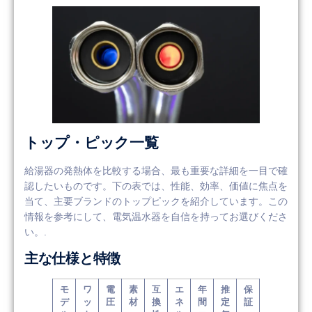
トップ・ピック一覧
給湯器の発熱体を比較する場合、最も重要な詳細を一目で確
認したいものです。下の表では、性能、効率、価値に焦点を
当て、主要ブランドのトップピックを紹介しています。この
情報を参考にして、電気温水器を自信を持ってお選びくださ
い。.
主な仕様と特徴
モ
ワ
電
素
互
エ
年
推
保
デ
ッ
圧
材
換
ネ
間
定
証