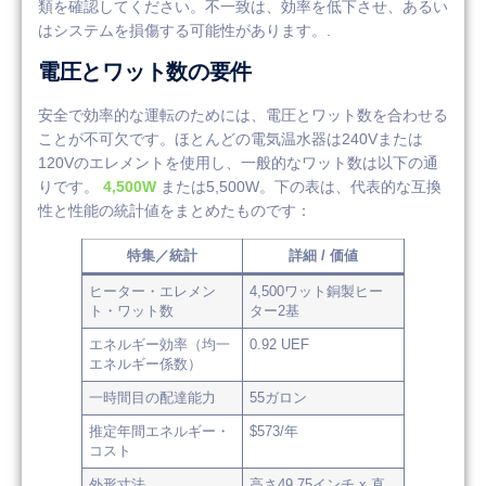
類を確認してください。不一致は、効率を低下させ、あるい
はシステムを損傷する可能性があります。.
電圧とワット数の要件
安全で効率的な運転のためには、電圧とワット数を合わせる
ことが不可欠です。ほとんどの電気温水器は240Vまたは
120Vのエレメントを使用し、一般的なワット数は以下の通
りです。
4,500W
または5,500W。下の表は、代表的な互換
性と性能の統計値をまとめたものです：
特集／統計
詳細 / 価値
ヒーター・エレメン
4,500ワット銅製ヒー
ト・ワット数
ター2基
エネルギー効率（均一
0.92 UEF
エネルギー係数）
一時間目の配達能力
55ガロン
推定年間エネルギー・
$573/年
コスト
外形寸法
高さ49.75インチ x 直