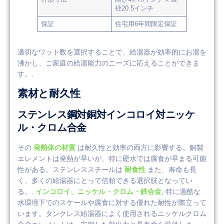
径20.5インチ
保証
住宅用6年間限定保証
適切なワット数を選択することで、給湯器が効率的にお湯を
沸かし、ご家庭の給湯能力のニーズに応えることができま
す。.
素材と耐久性
ステンレス鋼対銅対インコロイ対ニッケ
ル・クロム合金
その
発熱体の材質
は耐久性と効率の両方に影響する。銅製
エレメントは発熱が早いが、特に硬水では腐食が早まる可能
性がある。ステンレススチールは
耐食性
また、寿命も長
く、多くの給湯器にとって信頼できる選択肢となってい
る。.
インコロイ、ニッケル・クロム・鉄合金
, 特に過酷な
水環境下でのスケールや腐食に対する優れた耐性が際立って
います。タンクレス給湯器によく使用されるニッケルクロム