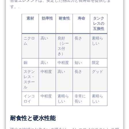
合金エレメントは、安定した熱出力と長寿命を提供しま
す。.
素材
効率性
耐食性
寿命
タンク
レスの
互換性
ニクロ
高い
良好
長さ
素晴ら
ム
（シー
しい
ス付
き）
銅
高い
中程度
短い
限定
ステン
中程度
高い
長さ
グッド
レス・
スチー
ル
インコ
中程度
素晴ら
非常に
素晴ら
ロイ
しい
長い
しい
耐食性と硬水性能