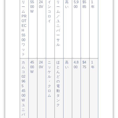
リ
55
24
イ
リ
高
5,9
$5
1
ー
00
0V
ン
ー
い
00
85
年
ム
W
コ
ム
PR
ロ
／
OT
イ
ユ
EC
ニ
H
バ
55
ー
00
サ
ワ
ル
ッ
ト
カ
45
24
ニ
ほ
高
4,8
$4
1
ム
00
0V
ッ
と
い
00
75
年
コ
W
ケ
ん
02
ル
ど
96
・
の
5
ク
電
45
ロ
動
00
ム
タ
W
ン
ユ
ク
ニ
バ