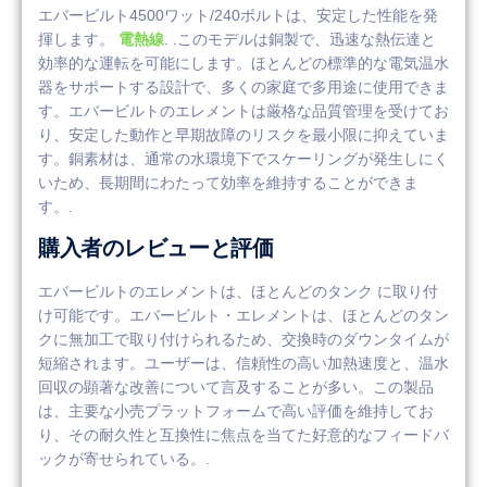
エバービルト4500ワット/240ボルトは、安定した性能を発
揮します。
電熱線
. .このモデルは銅製で、迅速な熱伝達と
効率的な運転を可能にします。ほとんどの標準的な電気温水
器をサポートする設計で、多くの家庭で多用途に使用できま
す。エバービルトのエレメントは厳格な品質管理を受けてお
り、安定した動作と早期故障のリスクを最小限に抑えていま
す。銅素材は、通常の水環境下でスケーリングが発生しにく
いため、長期間にわたって効率を維持することができま
す。.
購入者のレビューと評価
エバービルトのエレメントは、ほとんどのタンク に取り付
け可能です。エバービルト・エレメントは、ほとんどのタン
クに無加工で取り付けられるため、交換時のダウンタイムが
短縮されます。ユーザーは、信頼性の高い加熱速度と、温水
回収の顕著な改善について言及することが多い。この製品
は、主要な小売プラットフォームで高い評価を維持してお
り、その耐久性と互換性に焦点を当てた好意的なフィードバ
ックが寄せられている。.