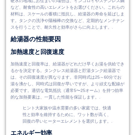
硬水の地域にお住まいの場合は、インコロイやステンレス鋼
など、耐食性の高いエレメントをお選びください。これらの
材料は、スケールの蓄積に抵抗し、給湯器の寿命を延ばしま
す。タンクの洗浄や陽極棒の交換など、定期的なメンテナン
スを行うことで、耐久性と効率がさらに向上します。.
給湯器の性能要因
加熱速度と回復速度
加熱速度と回復率は、給湯器がどれだけ早くお湯を供給でき
るかを決定する。タンクレス給湯器と貯湯タンク給湯器で
は、その回復速度が異なります。非同時式は25～60分でお
湯を沸かし、同時式は回復が早いですが、より頑丈な配線が
必要です。適切な電気抵抗（通常5〜25オーム）を持つ効率
的な加熱要素は、一貫した性能を保証します。.
ヒント大家族や温水需要の多い家庭では、快適
性と効率を維持するために、ワット数が高く、
回復の早いヒーターエレメントを選択します。.
エネルギー効率