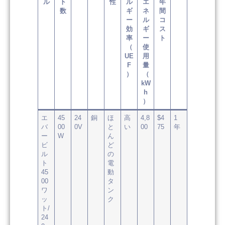
ル
ト
性
ル
エ
年
数
ギ
ネ
間
ー
ル
コ
効
ギ
ス
率
ー
ト
（
使
UE
用
F
量
）
（
kW
h
）
エ
45
24
銅
ほ
高
4,8
$4
1
バ
00
0V
と
い
00
75
年
ー
W
ん
ビ
ど
ル
の
ト
電
45
動
00
タ
ワ
ン
ッ
ク
ト/
24