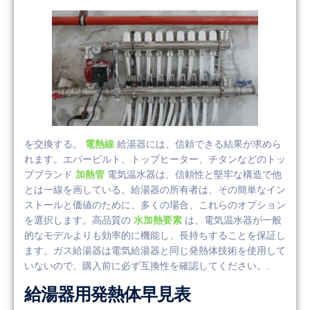
を交換する。
電熱線
給湯器には、信頼できる結果が求めら
れます。エバービルト、トップヒーター、チタンなどのトッ
プブランド
加熱管
電気温水器は、信頼性と堅牢な構造で他
とは一線を画している。給湯器の所有者は、その簡単なイン
ストールと価値のために、多くの場合、これらのオプション
を選択します。高品質の
水加熱要素
は、電気温水器が一般
的なモデルよりも効率的に機能し、長持ちすることを保証し
ます。ガス給湯器は電気給湯器と同じ発熱体技術を使用して
いないので、購入前に必ず互換性を確認してください。.
給湯器用発熱体早見表