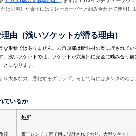
を
1つだけ購入する場合は、
, まずは
1 1/2インチ ディープウェ
、または固着した素子にはブレーカーバーと組み合わせて使用し
な理由（浅いソケットが滑る理由）
うな形状ではありません。六角頭部は断熱材の奥に埋もれてい
す。浅いソケットでは、ソケットが六角部に完全に噛み合う前
ことになります。.
より大きな力、悪化するグリップ、そして時にはタンクのねじ
優れているか
短所
角接
素子レンチ：素子用に設計されており、大型ソケット