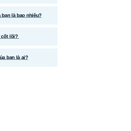
 bạn là bao nhiêu?
ốt lõi? ​​
a bạn là ai?