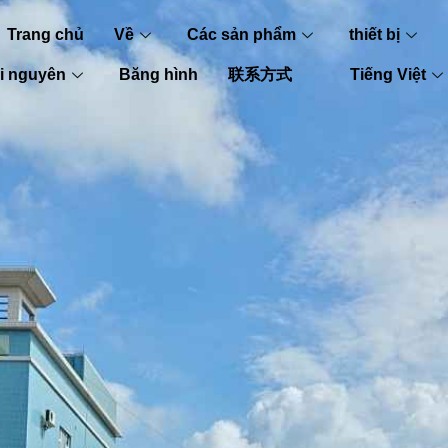
Trang chủ
Về
Các sản phẩm
thiết bị
i nguyên
Băng hình
联系方式
Tiếng Việt