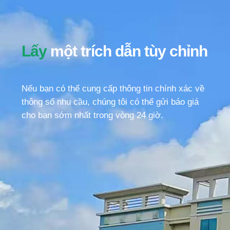
Lấy
một trích dẫn tùy chỉnh
Nếu bạn có thể cung cấp thông tin chính xác về
thông số nhu cầu, chúng tôi có thể gửi báo giá
cho bạn sớm nhất trong vòng 24 giờ.