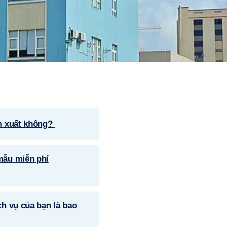
 xuất không? ​​
mẫu miễn phí
ch vụ của bạn là bao