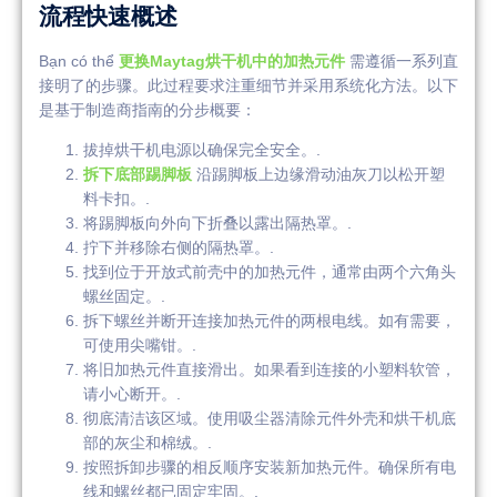
流程快速概述
Bạn có thể
更换Maytag烘干机中的加热元件
需遵循一系列直
接明了的步骤。此过程要求注重细节并采用系统化方法。以下
是基于制造商指南的分步概要：
拔掉烘干机电源以确保完全安全。.
拆下底部踢脚板
沿踢脚板上边缘滑动油灰刀以松开塑
料卡扣。.
将踢脚板向外向下折叠以露出隔热罩。.
拧下并移除右侧的隔热罩。.
找到位于开放式前壳中的加热元件，通常由两个六角头
螺丝固定。.
拆下螺丝并断开连接加热元件的两根电线。如有需要，
可使用尖嘴钳。.
将旧加热元件直接滑出。如果看到连接的小塑料软管，
请小心断开。.
彻底清洁该区域。使用吸尘器清除元件外壳和烘干机底
部的灰尘和棉绒。.
按照拆卸步骤的相反顺序安装新加热元件。确保所有电
线和螺丝都已固定牢固。.