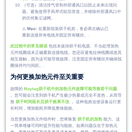
（可选）清洁排气管和外部通风口以防止未来出现问
题。避免使用手风琴式铝箔管道，并移除外部通风口中
的任何集尘滤网。.
⚠️
Mẹo:
在重新组装烘干机前，务必再次确认已
重新连接所有电线并固定所有螺丝。.
此过程中的常见错误
包括未拔掉烘干机电源、不当处理加热
元件线圈或未正确重新连接电线。您还应避免拉伸线圈或使其
相互接触，因为这可能导致故障。注意固定所有螺丝并确保线
圈保持均匀间距。.
为何更换加热元件至关重要
故障的
Maytag烘干机中的加热元件故障可能导致若干问题
.
。您可能会注意到烘干机产生极少热量或完全不发热，从而导
致
烘干时间延长且烘干效果不佳
. 。这种低效迫使设备运行更
长时间，增加能耗并降低整体能效。.
当您更换加热元件组件时，您将恢复
烘干机的加热
能力。这
一简单维修可同时提升性能与能效。如果问题仅在于加热元
件，更换比购买新设备更具成本效益。然而，即使维修成功，