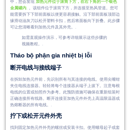
中，您会发现
加热元件位于滚筒下方，在右下角的一个银色
金属罐内
. 。该组件位于滚筒下方，并连接至热风管道。您可
能需要拆下下部前面板以便更容易接触。沿下部前面板顶部边
缘滑动油灰刀以松开塑料卡扣，然后将面板向下折叠。此步骤
可让您清晰看到加热元件及其外壳。.
如需直观操作演示，可参考详细展示这些步骤的
视频教程。.
Tháo bộ phận gia nhiệt bị lỗi
断开电线与接线端子
在拆卸加热元件前，先识别所有与其连接的电线。使用尖嘴钳
夹住电线连接器。轻轻将每个连接器从端子上拔下。注意每根
电线的位置或拍照作为参考。此预防措施可确保在重新组装时
正确连接所有线路。断开连接至加热元件外壳上高温限温器或
热熔断器的所有电线。.
拧下或松开元件外壳
找到固定加热元件外壳的螺丝或安装卡扣。使用螺母起子或套