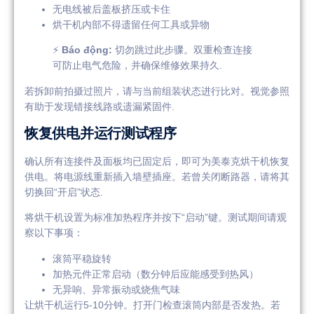
无电线被后盖板挤压或卡住
烘干机内部不得遗留任何工具或异物
⚡
Báo động:
切勿跳过此步骤。双重检查连接
可防止电气危险，并确保维修效果持久.
若拆卸前拍摄过照片，请与当前组装状态进行比对。视觉参照
有助于发现错接线路或遗漏紧固件.
恢复供电并运行测试程序
确认所有连接件及面板均已固定后，即可为美泰克烘干机恢复
供电。将电源线重新插入墙壁插座。若曾关闭断路器，请将其
切换回“开启”状态.
将烘干机设置为标准加热程序并按下“启动”键。测试期间请观
察以下事项：
滚筒平稳旋转
加热元件正常启动（数分钟后应能感受到热风）
无异响、异常振动或烧焦气味
让烘干机运行5-10分钟。打开门检查滚筒内部是否发热。若