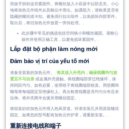
筒扳手拆卸这些紧固件。将螺丝放入小容器中以防丢失。小心
地将加热元件组件从其舱位中滑出。如遇阻力，请检查是否有
隐藏的螺丝或卡扣。避免强行拉出组件，以免损坏内部零件。
取出后，将旧加热元件放置一旁待处理。.
此步骤中常见的挑战包括空间狭小和螺丝顽固。请耐心
操作并使用正确工具，以避免损坏紧固件。.
Lắp đặt bộ phận làm nóng mới
Đảm bảo vị trí của yếu tố mới
准备安装新的加热元件。.
将其放入外壳内，确保线圈均匀放
置且不与自身
或金属外壳接触。将线圈端部穿过绝缘环，保
持间距均匀。如有必要，使用钳子将线圈端部校直。用垫圈和
螺母将每端固定至绝缘柱上。再次检查线圈是否均匀分布且未
拉伸。将外壳两半合拢并用螺丝固定。.
将组装好的加热元件滑入热风管道。对准安装孔并用原装螺丝
固定。如果您的型号配有加热元件护罩，请重新安装。.
重新连接电线和端子