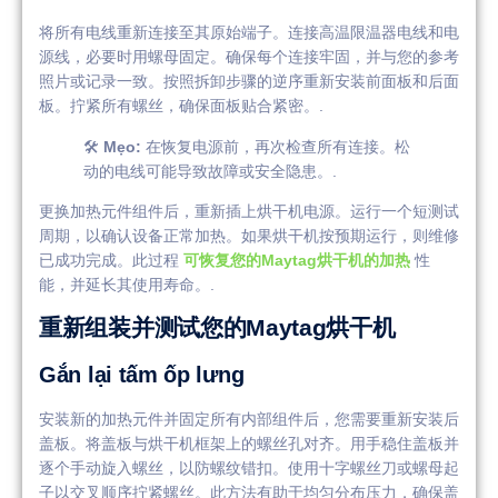
将所有电线重新连接至其原始端子。连接高温限温器电线和电
源线，必要时用螺母固定。确保每个连接牢固，并与您的参考
照片或记录一致。按照拆卸步骤的逆序重新安装前面板和后面
板。拧紧所有螺丝，确保面板贴合紧密。.
🛠️
Mẹo:
在恢复电源前，再次检查所有连接。松
动的电线可能导致故障或安全隐患。.
更换加热元件组件后，重新插上烘干机电源。运行一个短测试
周期，以确认设备正常加热。如果烘干机按预期运行，则维修
已成功完成。此过程
可恢复您的Maytag烘干机的加热
性
能，并延长其使用寿命。.
重新组装并测试您的Maytag烘干机
Gắn lại tấm ốp lưng
安装新的加热元件并固定所有内部组件后，您需要重新安装后
盖板。将盖板与烘干机框架上的螺丝孔对齐。用手稳住盖板并
逐个手动旋入螺丝，以防螺纹错扣。使用十字螺丝刀或螺母起
子以交叉顺序拧紧螺丝。此方法有助于均匀分布压力，确保盖