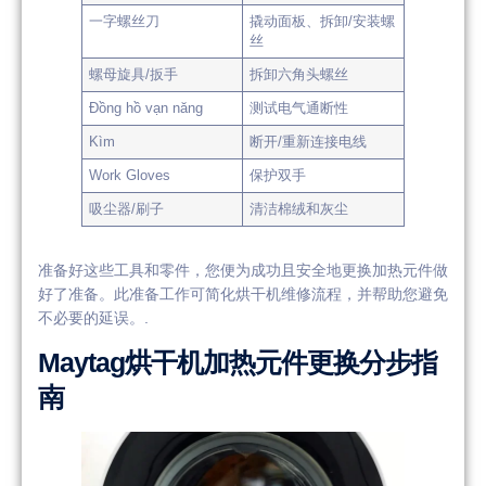
一字螺丝刀
撬动面板、拆卸/安装螺
丝
螺母旋具/扳手
拆卸六角头螺丝
Đồng hồ vạn năng
测试电气通断性
Kìm
断开/重新连接电线
Work Gloves
保护双手
吸尘器/刷子
清洁棉绒和灰尘
准备好这些工具和零件，您便为成功且安全地更换加热元件做
好了准备。此准备工作可简化烘干机维修流程，并帮助您避免
不必要的延误。.
Maytag烘干机加热元件更换分步指
南