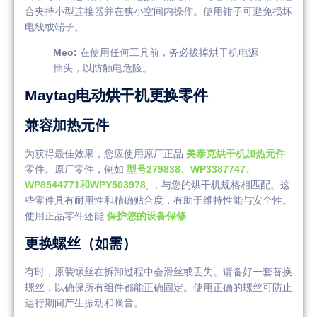
合夹持小型连接器并在狭小空间内操作。使用钳子可避免损坏
电线或端子。.
Mẹo:
在使用任何工具前，务必拔掉烘干机电源
插头，以防触电危险。.
Maytag电动烘干机更换零件
兼容加热元件
为获得最佳效果，您应使用原厂正品
美泰克烘干机加热元件
零件。原厂零件，例如
型号279838、WP3387747、
WP8544771和WPY503978
, ，与您的烘干机规格相匹配。这
些零件具有耐用性和精确贴合度，有助于维持性能与安全性。
使用正品零件还能
保护您的设备保修
.
更换螺丝（如需）
有时，原装螺丝在拆卸过程中会滑丝或丢失。请备好一套替换
螺丝，以确保所有组件都能正确固定。使用正确的螺丝可防止
运行期间产生振动和噪音。.