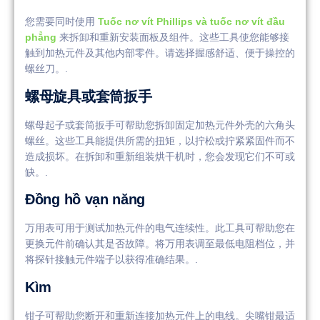
您需要同时使用
Tuốc nơ vít Phillips và tuốc nơ vít đầu
phẳng
来拆卸和重新安装面板及组件。这些工具使您能够接
触到加热元件及其他内部零件。请选择握感舒适、便于操控的
螺丝刀。.
螺母旋具或套筒扳手
螺母起子或套筒扳手可帮助您拆卸固定加热元件外壳的六角头
螺丝。这些工具能提供所需的扭矩，以拧松或拧紧紧固件而不
造成损坏。在拆卸和重新组装烘干机时，您会发现它们不可或
缺。.
Đồng hồ vạn năng
万用表可用于测试加热元件的电气连续性。此工具可帮助您在
更换元件前确认其是否故障。将万用表调至最低电阻档位，并
将探针接触元件端子以获得准确结果。.
Kìm
钳子可帮助您断开和重新连接加热元件上的电线。尖嘴钳最适