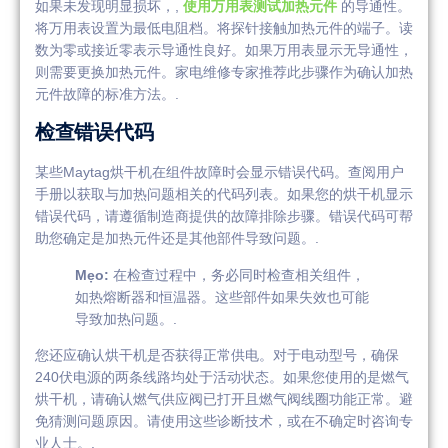
如果未发现明显损坏，,
使用万用表测试加热元件
的导通性。
将万用表设置为最低电阻档。将探针接触加热元件的端子。读
数为零或接近零表示导通性良好。如果万用表显示无导通性，
则需要更换加热元件。家电维修专家推荐此步骤作为确认加热
元件故障的标准方法。.
检查错误代码
某些Maytag烘干机在组件故障时会显示错误代码。查阅用户
手册以获取与加热问题相关的代码列表。如果您的烘干机显示
错误代码，请遵循制造商提供的故障排除步骤。错误代码可帮
助您确定是加热元件还是其他部件导致问题。.
Mẹo:
在检查过程中，务必同时检查相关组件，
如热熔断器和恒温器。这些部件如果失效也可能
导致加热问题。.
您还应确认烘干机是否获得正常供电。对于电动型号，确保
240伏电源的两条线路均处于活动状态。如果您使用的是燃气
烘干机，请确认燃气供应阀已打开且燃气阀线圈功能正常。避
免猜测问题原因。请使用这些诊断技术，或在不确定时咨询专
业人士。.