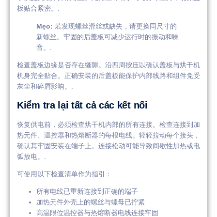
板贴合紧密。.
Mẹo:
若发现螺丝滑丝或缺失，请更换同尺寸的
新螺丝。牢固的后盖板可减少运行时的振动和噪
音。.
检查盖板边缘是否存在缝隙。沿四周按压以确认盖板与烘干机
机身完全贴合。正确安装的后盖板能保护内部线路和组件免受
灰尘和碎屑影响。.
Kiểm tra lại tất cả các kết nối
恢复供电前，必须检查烘干机内部的所有连接。检查连接到加
热元件、温控器和热熔断器的每根电线。轻轻拉动每个接头，
确认其牢固安装在端子上。连接松动可能导致间歇性加热或电
弧放电。.
可使用以下检查清单作为指引：
所有电线已重新连接到正确的端子
加热元件外壳上的螺丝与螺母已拧紧
高温限位温控器与热熔断器电线连接牢固