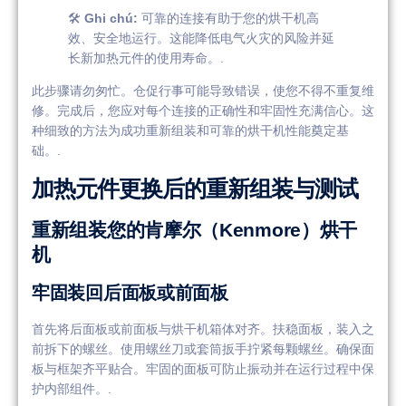
🛠️
Ghi chú:
可靠的连接有助于您的烘干机高
效、安全地运行。这能降低电气火灾的风险并延
长新加热元件的使用寿命。.
此步骤请勿匆忙。仓促行事可能导致错误，使您不得不重复维
修。完成后，您应对每个连接的正确性和牢固性充满信心。这
种细致的方法为成功重新组装和可靠的烘干机性能奠定基
础。.
加热元件更换后的重新组装与测试
重新组装您的肯摩尔（Kenmore）烘干
机
牢固装回后面板或前面板
首先将后面板或前面板与烘干机箱体对齐。扶稳面板，装入之
前拆下的螺丝。使用螺丝刀或套筒扳手拧紧每颗螺丝。确保面
板与框架齐平贴合。牢固的面板可防止振动并在运行过程中保
护内部组件。.