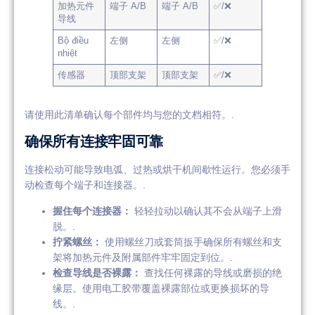
加热元件
端子 A/B
端子 A/B
✅/❌
导线
Bộ điều
左侧
左侧
✅/❌
nhiệt
传感器
顶部支架
顶部支架
✅/❌
请使用此清单确认每个部件均与您的文档相符。.
确保所有连接牢固可靠
连接松动可能导致电弧、过热或烘干机间歇性运行。您必须手
动检查每个端子和连接器。.
握住每个连接器：
轻轻拉动以确认其不会从端子上滑
脱。.
拧紧螺丝：
使用螺丝刀或套筒扳手确保所有螺丝和支
架将加热元件及附属部件牢牢固定到位。.
检查导线是否裸露：
查找任何裸露的导线或磨损的绝
缘层。使用电工胶带覆盖裸露部位或更换损坏的导
线。.