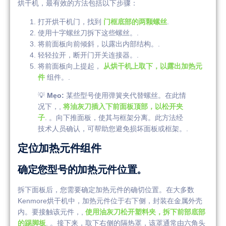
烘干机，最有效的方法包括以下步骤：
打开烘干机门，找到
门框底部的两颗螺丝
.
使用十字螺丝刀拆下这些螺丝。.
将前面板向前倾斜，以露出内部结构。.
轻轻拉开，断开门开关连接器。.
将前面板向上提起，
从烘干机上取下，以露出加热元
件
组件。.
💡
Mẹo:
某些型号使用弹簧夹代替螺丝。在此情
况下，,
将油灰刀插入下前面板顶部，以松开夹
子
. 。向下推面板，使其与框架分离。此方法经
技术人员确认，可帮助您避免损坏面板或框架。.
定位加热元件组件
确定您型号的加热元件位置。
拆下面板后，您需要确定加热元件的确切位置。在大多数
Kenmore烘干机中，加热元件位于右下侧，封装在金属外壳
内。要接触该元件，,
使用油灰刀松开塑料夹，拆下前部底部
的踢脚板
. 。接下来，取下右侧的隔热罩，该罩通常由六角头