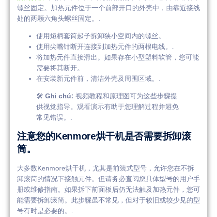
螺丝固定。加热元件位于一个前部开口的外壳中，由靠近接线
处的两颗六角头螺丝固定。.
使用短柄套筒起子拆卸狭小空间内的螺丝。.
使用尖嘴钳断开连接到加热元件的两根电线。.
将加热元件直接滑出。如果存在小型塑料软管，您可能
需要将其断开。.
在安装新元件前，清洁外壳及周围区域。.
🛠️
Ghi chú:
视频教程和原理图可为这些步骤提
供视觉指导。观看演示有助于您理解过程并避免
常见错误。.
注意您的Kenmore烘干机是否需要拆卸滚
筒。
大多数Kenmore烘干机，尤其是前装式型号，允许您在不拆
卸滚筒的情况下接触元件。但请务必查阅您具体型号的用户手
册或维修指南。如果拆下前面板后仍无法触及加热元件，您可
能需要拆卸滚筒。此步骤虽不常见，但对于较旧或较少见的型
号有时是必要的。.