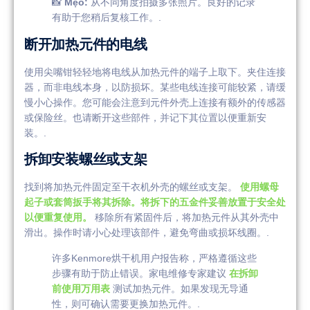
📸
Mẹo:
从不同角度拍摄多张照片。良好的记录
有助于您稍后复核工作。.
断开加热元件的电线
使用尖嘴钳轻轻地将电线从加热元件的端子上取下。夹住连接
器，而非电线本身，以防损坏。某些电线连接可能较紧，请缓
慢小心操作。您可能会注意到元件外壳上连接有额外的传感器
或保险丝。也请断开这些部件，并记下其位置以便重新安
装。.
拆卸安装螺丝或支架
找到将加热元件固定至干衣机外壳的螺丝或支架。
使用螺母
起子或套筒扳手将其拆除。将拆下的五金件妥善放置于安全处
以便重复使用。
移除所有紧固件后，将加热元件从其外壳中
滑出。操作时请小心处理该部件，避免弯曲或损坏线圈。.
许多Kenmore烘干机用户报告称，严格遵循这些
步骤有助于防止错误。家电维修专家建议
在拆卸
前使用万用表
测试加热元件。如果发现无导通
性，则可确认需要更换加热元件。.