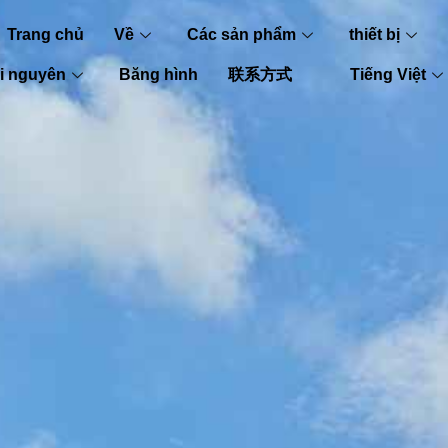
Trang chủ
Về
Các sản phẩm
thiết bị
i nguyên
Băng hình
联系方式
Tiếng Việt