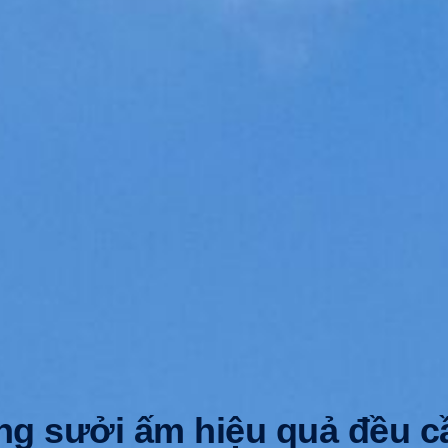
ng sưởi ấm hiệu quả đều cầ