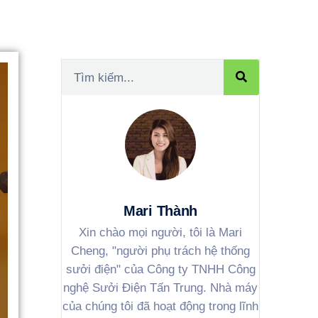
Mari Thành
Xin chào mọi người, tôi là Mari
Cheng, "người phụ trách hệ thống
sưởi điện" của Công ty TNHH Công
nghệ Sưởi Điện Tấn Trung. Nhà máy
của chúng tôi đã hoạt động trong lĩnh