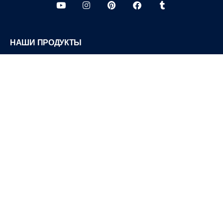
НАШИ ПРОДУКТЫ
Нагревательный элемент
Нагреватель для литья под давлением
Запчасти для электронагревателей
Электронагревательные приборы
Солнечные продукты
О США
Профиль компании
Наша фабрика
Наши сертификаты