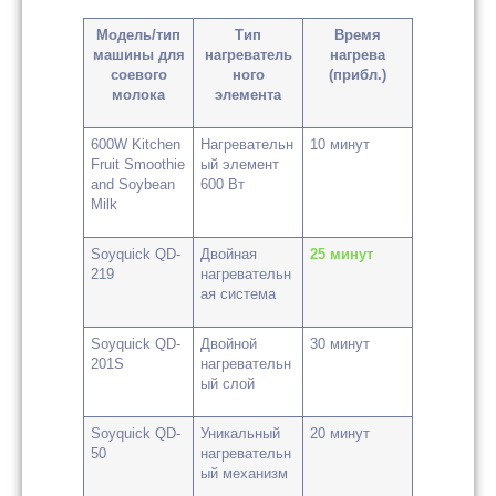
Модель/тип
Тип
Время
машины для
нагреватель
нагрева
соевого
ного
(прибл.)
молока
элемента
600W Kitchen
Нагревательн
10 минут
Fruit Smoothie
ый элемент
and Soybean
600 Вт
Milk
Soyquick QD-
Двойная
25 минут
219
нагревательн
ая система
Soyquick QD-
Двойной
30 минут
201S
нагревательн
ый слой
Soyquick QD-
Уникальный
20 минут
50
нагревательн
ый механизм