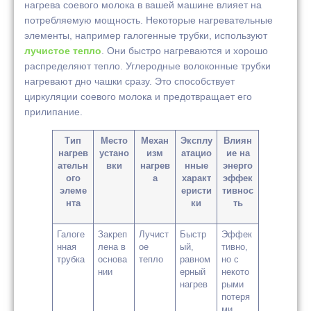
нагрева соевого молока в вашей машине влияет на
потребляемую мощность. Некоторые нагревательные
элементы, например галогенные трубки, используют
лучистое тепло
. Они быстро нагреваются и хорошо
распределяют тепло. Углеродные волоконные трубки
нагревают дно чашки сразу. Это способствует
циркуляции соевого молока и предотвращает его
прилипание.
Тип
Место
Механ
Эксплу
Влиян
нагрев
устано
изм
атацио
ие на
ательн
вки
нагрев
нные
энерго
ого
а
характ
эффек
элеме
еристи
тивнос
нта
ки
ть
Галоге
Закреп
Лучист
Быстр
Эффек
нная
лена в
ое
ый,
тивно,
трубка
основа
тепло
равном
но с
нии
ерный
некото
нагрев
рыми
потеря
ми