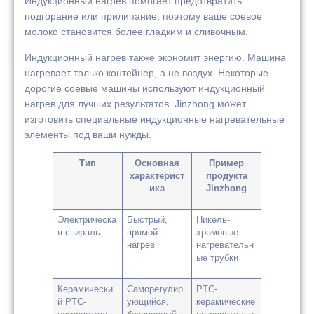
Индукционный нагрев помогает предотвратить
подгорание или прилипание, поэтому ваше соевое
молоко становится более гладким и сливочным.
Индукционный нагрев также экономит энергию. Машина
нагревает только контейнер, а не воздух. Некоторые
дорогие соевые машины используют индукционный
нагрев для лучших результатов. Jinzhong может
изготовить специальные индукционные нагревательные
элементы под ваши нужды.
Тип
Основная
Пример
характерист
продукта
ика
Jinzhong
Электрическа
Быстрый,
Никель-
я спираль
прямой
хромовые
нагрев
нагревательн
ые трубки
Керамически
Саморегулир
PTC-
й PTC-
ующийся,
керамические