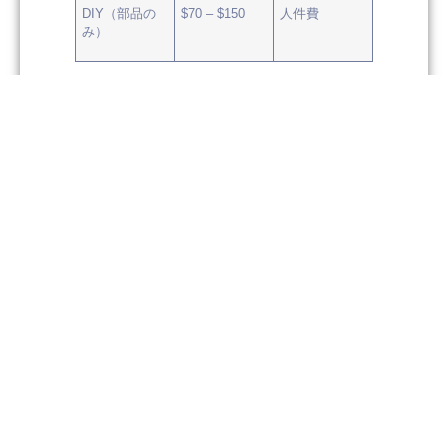
DIY（部品の
$70 – $150
人件費
み）
加熱部品の交換を自分で行えば、人件費を節約できることが
わかります。ほとんどの人は、基本的な工具と少しの忍耐力
があれば、この修理を行うことができます。
Samsung乾燥機の加熱素子部品を交換した際には、
達成感
をお感じいただけます。
. この修理は多くの方にとって実用
的です。乾燥機を閉じる前には、必ずすべての接続を再確認
してください。作業を確実に完了させるための簡易チェック
リストをご紹介します：
新しい加熱要素をマルチメーターでテストします。
10オーム近くの読み取り値
それは機能することを意
味します。
再組み立て中はすべての部品とワイヤーを固定してく
ださい。
乾燥機の電源を入れ、短時間運転して確実に温まるよ