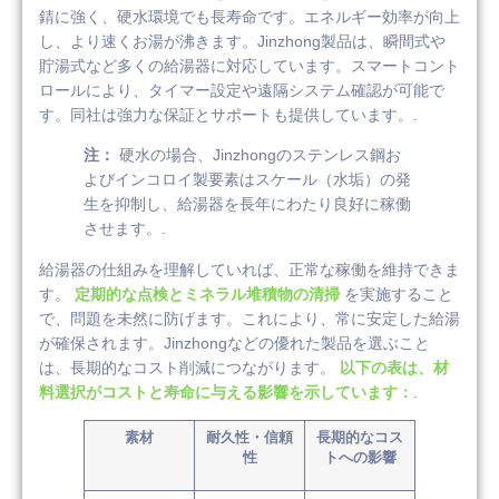
錆に強く、硬水環境でも長寿命です。エネルギー効率が向上
し、より速くお湯が沸きます。Jinzhong製品は、瞬間式や
貯湯式など多くの給湯器に対応しています。スマートコント
ロールにより、タイマー設定や遠隔システム確認が可能で
す。同社は強力な保証とサポートも提供しています。.
注：
硬水の場合、Jinzhongのステンレス鋼お
よびインコロイ製要素はスケール（水垢）の発
生を抑制し、給湯器を長年にわたり良好に稼働
させます。.
給湯器の仕組みを理解していれば、正常な稼働を維持できま
す。
定期的な点検とミネラル堆積物の清掃
を実施すること
で、問題を未然に防げます。これにより、常に安定した給湯
が確保されます。Jinzhongなどの優れた製品を選ぶこと
は、長期的なコスト削減につながります。
以下の表は、材
料選択がコストと寿命に与える影響を示しています：
.
素材
耐久性・信頼
長期的なコス
性
トへの影響