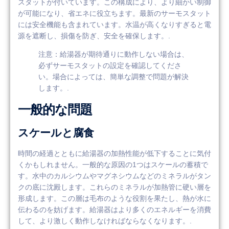
スタットが付いています。この構成により、より細かい制御
が可能になり、省エネに役立ちます。最新のサーモスタット
には安全機能も含まれています。水温が高くなりすぎると電
源を遮断し、損傷を防ぎ、安全を確保します。.
注意：給湯器が期待通りに動作しない場合は、
必ずサーモスタットの設定を確認してくださ
い。場合によっては、簡単な調整で問題が解決
します。.
一般的な問題
スケールと腐食
時間の経過とともに給湯器の加熱性能が低下することに気付
くかもしれません。一般的な原因の1つはスケールの蓄積で
す。水中のカルシウムやマグネシウムなどのミネラルがタン
クの底に沈殿します。これらのミネラルが加熱管に硬い層を
形成します。この層は毛布のような役割を果たし、熱が水に
伝わるのを妨げます。給湯器はより多くのエネルギーを消費
して、より激しく動作しなければならなくなります。.