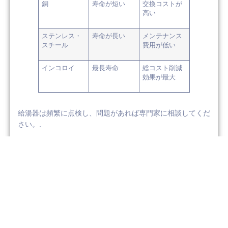
銅
寿命が短い
交換コストが
高い
ステンレス・
寿命が長い
メンテナンス
スチール
費用が低い
インコロイ
最長寿命
総コスト削減
効果が最大
給湯器は頻繁に点検し、問題があれば専門家に相談してくだ
さい。.
よくあるご質問
給湯器の加熱要素はどのくらいの頻度
で交換すべきですか？
加熱要素は2～3年ごとに点検してください。お湯の温度低
下や異常音に気づいたら、早めの交換を検討しましょう。定
期的な点検は突然の故障を防ぎます。.