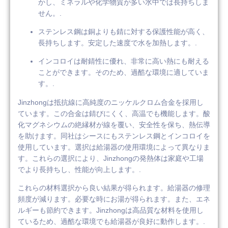
かし、ミネラルや化学物質が多い水中では長持ちしま
せん。.
ステンレス鋼は銅よりも錆に対する保護性能が高く、
長持ちします。安定した速度で水を加熱します。.
インコロイは耐錆性に優れ、非常に高い熱にも耐える
ことができます。そのため、過酷な環境に適していま
す。.
Jinzhongは抵抗線に高純度のニッケルクロム合金を採用し
ています。この合金は錆びにくく、高温でも機能します。酸
化マグネシウムの絶縁材が線を覆い、安全性を保ち、熱伝導
を助けます。同社はシースにもステンレス鋼とインコロイを
使用しています。選択は給湯器の使用環境によって異なりま
す。これらの選択により、Jinzhongの発熱体は家庭や工場
でより長持ちし、性能が向上します。.
これらの材料選択から良い結果が得られます。給湯器の修理
頻度が減ります。必要な時にお湯が得られます。また、エネ
ルギーも節約できます。Jinzhongは高品質な材料を使用し
ているため、過酷な環境でも給湯器が良好に動作します。.