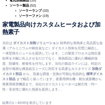
電気加熱製品
(10)
ソーラー製品
(52)
ソーラーランプ
(33)
ソーラーファン
(19)
家電製品向けカスタムヒータおよび加
熱素子
当社は
ダイカスト加熱ソリューション
効率的な発熱体と高品質な金
属（アルミニウムや銅合金など）ダイカスト技術を完璧に融合し、
一体型熱モジュールを提供しています。この製造プロセスは熱伝達
効率を大幅に向上させるだけでなく、発熱部品に優れた機械的強
度、防爆性、耐食性を付与します。当社の製品ラインには、特定の
金型や複雑な構造組立ニーズに対応する高度なカスタマイズ
加熱ダ
イカスト部品
から、迅速な調達・交換が可能な包括的な
標準ダイカ
スト部品
まで幅広く揃っています。産業用押出機・射出成形機から
商業用厨房機器まで、当社のダイカストヒーターは耐久性・均一
性・安全性に優れた熱源を提供します。.
結果の1～40/49を表示しています