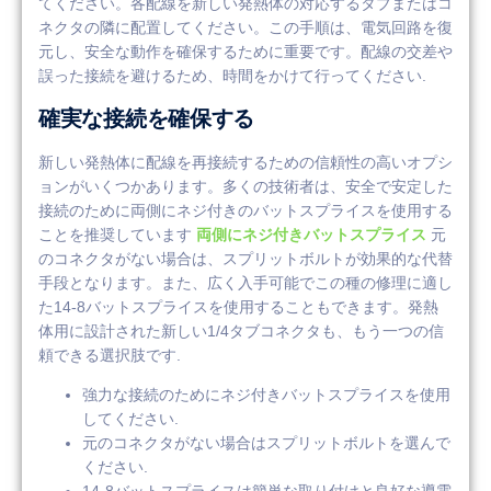
てください。各配線を新しい発熱体の対応するタブまたはコ
ネクタの隣に配置してください。この手順は、電気回路を復
元し、安全な動作を確保するために重要です。配線の交差や
誤った接続を避けるため、時間をかけて行ってください.
確実な接続を確保する
新しい発熱体に配線を再接続するための信頼性の高いオプシ
ョンがいくつかあります。多くの技術者は、安全で安定した
接続のために両側にネジ付きのバットスプライスを使用する
ことを推奨しています
両側にネジ付きバットスプライス
元
のコネクタがない場合は、スプリットボルトが効果的な代替
手段となります。また、広く入手可能でこの種の修理に適し
た14-8バットスプライスを使用することもできます。発熱
体用に設計された新しい1/4タブコネクタも、もう一つの信
頼できる選択肢です.
強力な接続のためにネジ付きバットスプライスを使用
してください.
元のコネクタがない場合はスプリットボルトを選んで
ください.
14-8バットスプライスは簡単な取り付けと良好な導電