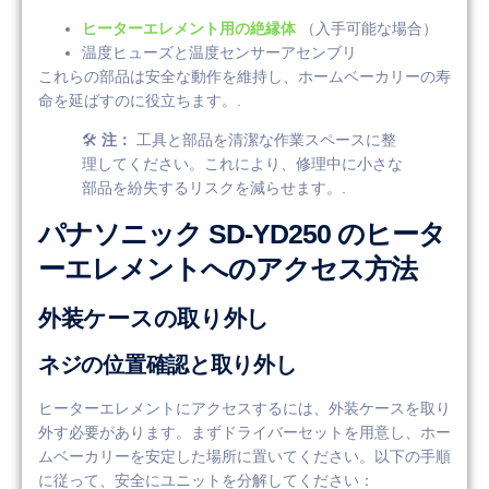
ヒーターエレメント用の絶縁体
（入手可能な場合）
温度ヒューズと温度センサーアセンブリ
これらの部品は安全な動作を維持し、ホームベーカリーの寿
命を延ばすのに役立ちます。.
🛠️
注：
工具と部品を清潔な作業スペースに整
理してください。これにより、修理中に小さな
部品を紛失するリスクを減らせます。.
パナソニック SD-YD250 のヒータ
ーエレメントへのアクセス方法
外装ケースの取り外し
ネジの位置確認と取り外し
ヒーターエレメントにアクセスするには、外装ケースを取り
外す必要があります。まずドライバーセットを用意し、ホー
ムベーカリーを安定した場所に置いてください。以下の手順
に従って、安全にユニットを分解してください：