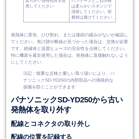
柔らかい清掃用具を使
パンケースとこね羽根
用してください
は柔らかいスポンジで
清掃してください。研
磨材は避けてください.
発熱体に変色、ひび割れ、または接続の緩みがないか確認し
てください。焦げ跡や断線が見つかった場合は、交換が必要
です。絶縁体と温度ヒューズの完全性を点検してください。
特に機器を最近使用した場合は、発熱体に直接触れないよう
にしてください.
注記：慎重な点検と優しい取り扱いにより、パ
ナソニックSD-YD250の内部部品への偶発的な
損傷を防ぐことができます.
パナソニックSD-YD250から古い
発熱体を取り外す
配線とコネクタの取り外し
配線の位置を記録する