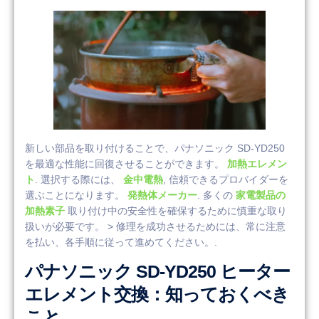
新しい部品を取り付けることで、パナソニック SD-YD250
を最適な性能に回復させることができます。
加熱エレメン
ト
. 選択する際には、
金中電熱
, 信頼できるプロバイダーを
選ぶことになります。
発熱体メーカー
. 多くの
家電製品の
加熱素子
取り付け中の安全性を確保するために慎重な取り
扱いが必要です。 > 修理を成功させるためには、常に注意
を払い、各手順に従って進めてください。.
パナソニック SD-YD250 ヒーター
エレメント交換：知っておくべき
こと